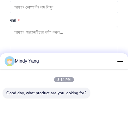
বার্তা
*
Mindy Yang
অনুসন্ধান জমা দিন
3:14 PM
Good day, what product are you looking for?
ঠিকানা: নং ১১২৮, সাউথ টাওয়ার, আনহুয়া হুই, নর্থ বায়ুন এভিনিউ, বায়ুন জেলা, গুয়াংজু,
গুয়াংডং
টেলিফোন:
86--18022350039
ইমেইল
admin@gzweixing.com