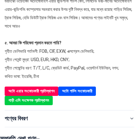
গুয়াংঝো ওয়েইজিং অটোমোবাইল এয়ার কন্ডিশনিং পার্টস কোং, লিমিটেড উচ্চ-মানের অটোমোবাইল
এয়ার-কন্ডিশনিং কম্প্রেসার সরবরাহ করার উপর দৃষ্টি নিবদ্ধ করে, যার মধ্যে রয়েছে গাড়ির সিরিজ,
ট্রাক সিরিজ, হেভি ডিউটি ট্রাক সিরিজ এবং বাস সিরিজ। আমাদের পণ্যের লাইনটি খুব সমৃদ্ধ,
সাথে আরও
৫. আমরা কি পরিষেবা প্রদান করতে পারি?
গৃহীত ডেলিভারি শর্তাবলী: FOB, CIF, EXW, এক্সপ্রেস ডেলিভারি;
গৃহীত পেমেন্ট মুদ্রা: USD, EUR, HKD, CNY;
গৃহীত পেমেন্টের ধরণ: T/T, L/C, ক্রেডিট কার্ড, PayPal, ওয়েস্টার্ন ইউনিয়ন, নগদ;
কথিত ভাষা: ইংরেজি, চীনা
অটো এয়ার সংকোচকারী প্রতিস্থাপন
অটো পার্টস সংকোচকারী
গাড়ী এসি সংক্ষেপক প্রতিস্থাপন
পণ্যের বিবরণ
সম্প্রতি দেখা পণ্য–
Type:
সংক্ষেপক এবং ক্লাচ