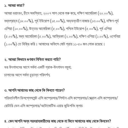
১. আমরা কারা?
আমরা গুয়াংডং, চীনে অবস্থিত, ২০০৭ সাল থেকে শুরু করে, দক্ষিণ আমেরিকা (২০.০০%),
মধ্যপ্রাচ্য (১৮.০০%), পূর্ব ইউরোপ (১৫.০০%), অভ্যন্তরীণ বাজার (১৩.০০%), দক্ষিণ-পূর্ব
এশিয়া (১০.০০%), উত্তর আমেরিকা (৫.০০%), পশ্চিম ইউরোপ (৫.০০%), পূর্ব এশিয়া
(৫.০০%), মধ্য আমেরিকা (৫.০০%), আফ্রিকা (২.০০%), দক্ষিণ এশিয়া (১.০০%), ওশেনিয়া
(১.০০%) তে বিক্রি করি। আমাদের অফিসে মোট প্রায় ১১-৫০ জন লোক রয়েছে।
২. আমরা কিভাবে গুণমান নিশ্চিত করতে পারি?
ভর উৎপাদনের আগে সর্বদা একটি প্রাক-উৎপাদন নমুনা;
চালানের আগে সর্বদা চূড়ান্ত পরিদর্শন;
৩. আপনি আমাদের কাছ থেকে কি কিনতে পারেন?
পরিবর্তনশীল ডিসপ্লেসমেন্ট এসি কম্প্রেসার/পিস্টন এসি কম্প্রেসার/স্ক্রোল এসি কম্প্রেসার/
রোটারি ভেন এসি কম্প্রেসার/অটোমোটিভ এয়ার কন্ডিশনিং ক্লাচ
৪. কেন আপনি অন্য সরবরাহকারীদের কাছ থেকে না কিনে আমাদের কাছ থেকে কিনবেন?