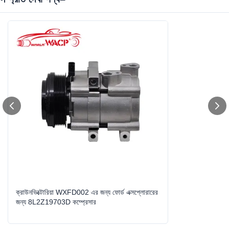
Fit For:
ক্রাউনভিক্টোরিয়ার জন্য ফোর্ড এক্সপ্লোরারের জন্য মুস্তাংয়ের জন্য
Compressor Number:
FS18
Number Of Grooves:
6PK
Year Model:
2006-2010
OEM NO.:
6L2419D629DF/6L2419D629HA/6L2Z19703HA/7R3
Z19703A/8
High Light:
স্বয়ংক্রিয় যন্ত্রাংশ সংকোচকারী
,
স্বয়ংক্রিয় বায়ু সংকোচকারী প্রতিস্থাপন
ক্রাউনভিক্টোরিয়া WXFD002 এর জন্য ফোর্ড এক্সপ্লোরারের
জন্য 8L2Z19703D কম্প্রেসার