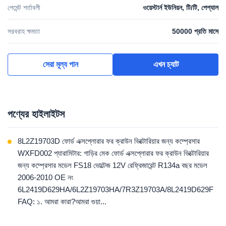
পেমেন্ট শর্তাবলী
ওয়েস্টার্ন ইউনিয়ন, টি/টি, পেপ্যাল
সরবরাহ ক্ষমতা
50000 প্রতি মাসে
সেরা মূল্য পান
এখন চ্যাট
পণ্যের হাইলাইটস
8L2Z19703D ফোর্ড এক্সপ্লোরার ফর ক্রাউন ভিক্টোরিয়ার জন্য কম্প্রেসার
WXFD002 প্যারামিটার: গাড়ির মেক ফোর্ড এক্সপ্লোরার ফর ক্রাউন ভিক্টোরিয়ার
জন্য কম্প্রেসার মডেল FS18 ভোল্টেজ 12V রেফ্রিজারেন্ট R134a বছর মডেল
2006-2010 OE নং
6L2419D629HA/6L2Z19703HA/7R3Z19703A/8L2419D629F
FAQ: ১. আমরা কারা?আমরা গুয়া...