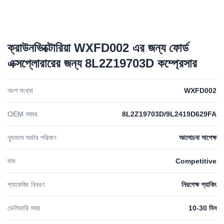
ক্রাউনভিক্টোরিয়া WXFD002 এর জন্য ফোর্ড
এক্সপ্লোরারের জন্য 8L2Z19703D কম্প্রেসার
অংশ সংখ্যা
WXFD002
OEM নম্বর
8L2Z19703D/9L2419D629FA
ন্যূনতম অর্ডার পরিমাণ
আলোচনা সাপেক্ষ
দাম
Competitive
প্যাকেজিং বিবরণ
নিরপেক্ষ প্যাকিং
ডেলিভারি সময়
10-30 দিন