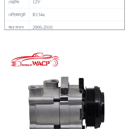
ভোল্টেজ
12V
রেফ্রিজারেন্ট
R134a
বছর মডেল
2006-2010
OE নং
6L2419D629HA/6L2Z19703HA/7R3Z19703A/8L