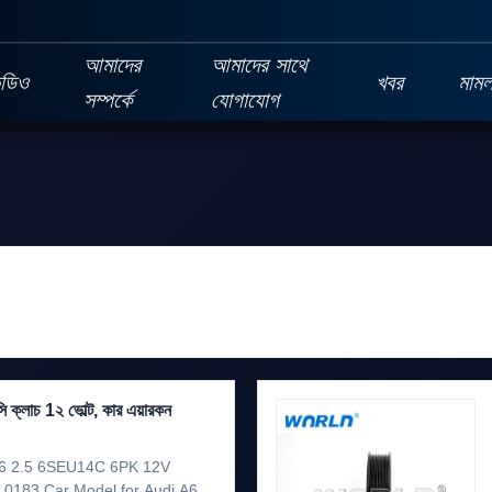
আমাদের
আমাদের সাথে
িডিও
খবর
মামল
সম্পর্কে
যোগাযোগ
ক্লাচ 1২ ভোল্ট, কার এয়ারকন
A6 2.5 6SEU14C 6PK 12V
0183 Car Model for Audi A6