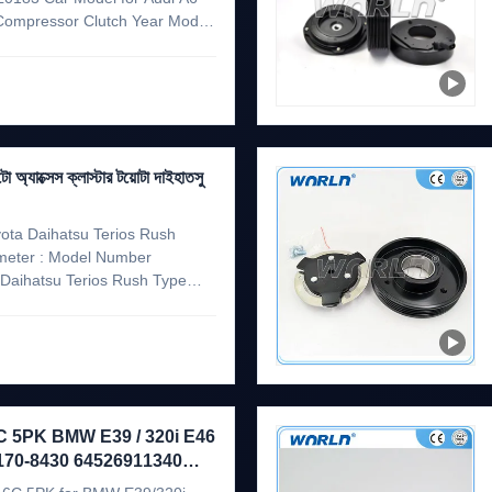
ompressor Clutch Year Model
assistance to make sure that
ase send us the photo of your old
্সেস ক্লাস্টার টয়োটা দাইহাতসু
yota Daihatsu Terios Rush
eter : Model Number
Daihatsu Terios Rush Type
 Model 2008-2010 OE No.
0-0667 88310-B4060 Note If
16C 5PK BMW E39 / 320i E46
7170-8430 64526911340