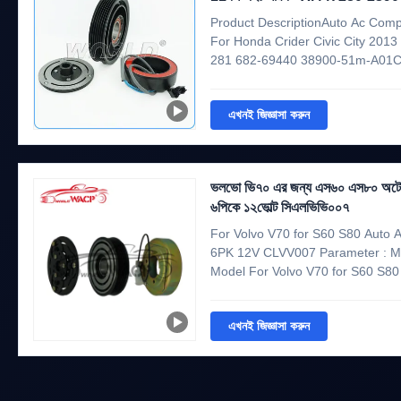
38900-51 এম-এ01
Product DescriptionAuto Ac Comp
For Honda Crider Civic City 201
281 682-69440 38900-51m-A01
CRIDER/CIVIC/City 2013/HR-V 1
Model10SRE11CWeixing
এখনই জিজ্ঞাসা করুন
itemWXCL0120Voltage12VGroo
2390 447280-281 ...
ভলভো ভি৭০ এর জন্য এস৬০ এস৮০ অটো এস
৬পিকে ১২ভোল্ট সিএলভিভি০০৭
For Volvo V70 for S60 S80 Auto
6PK 12V CLVV007 Parameter : 
Model For Volvo V70 for S60 S80 
Compressor Clutch Model Year 
6PK 125MM Note If you need assis
এখনই জিজ্ঞাসা করুন
part will ...