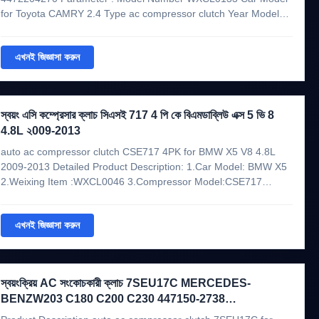
for Toyota CAMRY 2.4 Type ac compressor clutch Year Model
N/A OE No. 8832048080 4472204270 Note If you need
assistance to make sure that this part will fit your vehicle.Please
এখনই জিজ্ঞাসা করুন
send us the ...
স্বয়ং এসি কম্প্রেসার ক্লাচ সিএসই 717 4 পি কে বিএমডাব্লিউ এক্স 5 ভি 8
4.8L ২009-2013
auto ac compressor clutch CSE717 4PK for BMW X5 V8 4.8L
2009-2013 Detailed Product Description: 1.Car Model: BMW X5
2.Weixing Item :WXCL0046 3.Compressor Model:CSE717
4.Voltage:12V 5.Grooves:4PK 6.Pulley Diameter: 110mm
7.Bearing :35*52*20 8.Clutch OEM #: - Pictures as showed
এখনই জিজ্ঞাসা করুন
below: The Clutch is ...
স্বয়ংক্রিয় AC সংকোচকারী ক্লাচ 7SEU17C MERCEDES-
BENZW203 C180 C200 C230 447150-2738
A0012301711 447180-6674 1998-2005 জন্য