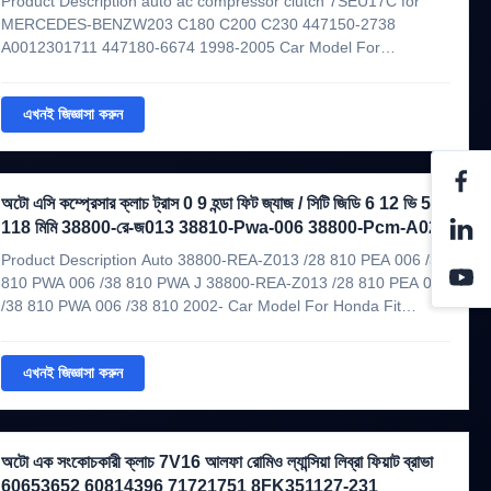
Product Description auto ac compressor clutch 7SEU17C for
MERCEDES-BENZW203 C180 C200 C230 447150-2738
A0012301711 447180-6674 1998-2005 Car Model For
MERCEDES-BENZ W203 W220 C200 C280 GLK350 S320
W209 W215 W220 CL500 S430 S55 Compressor Model
এখনই জিজ্ঞাসা করুন
7SEU17C Weixing item WXCL0068 Voltage 12V Grooves 6PK ...
অটো এসি কম্প্রেসার ক্লাচ ট্রাস 0 9 হন্ডা ফিট জ্যাজ / সিটি জিডি 6 12 ভি 5 পি
118 মিমি 38800-রে-জ013 38810-Pwa-006 38800-Pcm-A02
Product Description Auto 38800-REA-Z013 /28 810 PEA 006 /38
810 PWA 006 /38 810 PWA J 38800-REA-Z013 /28 810 PEA 006
/38 810 PWA 006 /38 810 2002- Car Model For Honda Fit
/JAZZ/City GD6 1.6 2002- Compressor Model TRSA09 Weixing
item WXCL0114 Voltage 12V Grooves 5PK OEM number
এখনই জিজ্ঞাসা করুন
638800-REA-Z013/28 810 ...
অটো এক সংকোচকারী ক্লাচ 7V16 আলফা রোমিও ল্যান্সিয়া লিব্রা ফিয়াট ব্রাভা
60653652 60814396 71721751 8FK351127-231