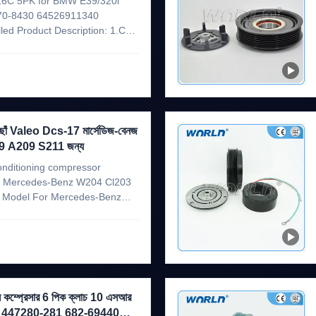
16C 5PK for BMW E39/320i
70-8430 64526911340
d Product Description: 1.Car
39 2.Compressor Model:
48 4.Voltage: 12V 5.Grooves:
় ছোঁ Valeo Dcs-17 মার্সেডিজ-বেনজ
 A209 S211 জন্য
conditioning compressor
or Mercedes-Benz W204 Cl203
 Model For Mercedes-Benz
209 S211 2002-2011
7 Weixing item WXCL0112
mber ...
সি কম্প্রেসার 6 পিক ক্লাচ 10 এসআর
0 447280-281 682-69440