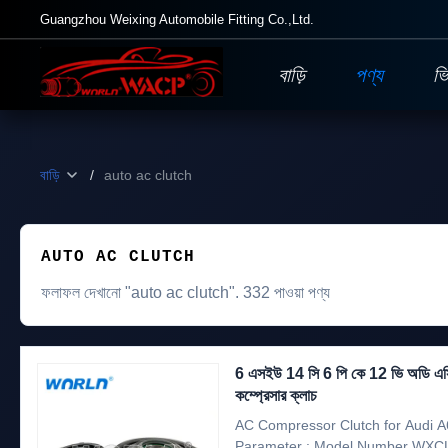
Guangzhou Weixing Automobile Fitting Co.,Ltd.
বাড়ি
পণ্য
ভ
বাড়ি
/
auto ac clutch
AUTO AC CLUTCH
ফলাফল দেখানো "auto ac clutch". 332 পাওয়া পণ্য
6 এসইউ 14 সি 6 পি কে 12 ভি অডি এসি 
কম্প্রেসার ক্লাচ
AC Compressor Clutch for Audi 
Parameter : Model Number WXCL