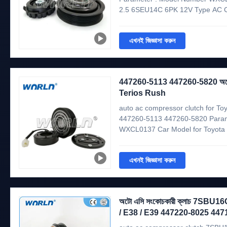
2.5 6SEU14C 6PK 12V Type AC C
N/A OE No. N/A Note If you need 
this part will fit your vehicle.Ple
এখনই জিজ্ঞাসা করুন
...
447260-5113 447260-5820 অটো অ্যাক
Terios Rush
auto ac compressor clutch for To
447260-5113 447260-5820 Param
WXCL0137 Car Model for Toyota 
auto ac compressor clutch Year
447260-5113 447260-5820 44726
এখনই জিজ্ঞাসা করুন
you need assistance to make ...
অটো এসি সংকোচকারী ক্লাচ 7SBU
/ E38 / E39 447220-8025 44
64528385922 447170-5370