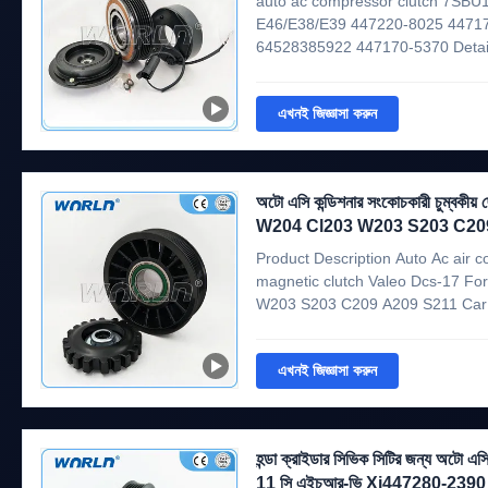
auto ac compressor clutch 7SBU
E46/E38/E39 447220-8025 4471
64528385922 447170-5370 Detaile
Model: BMW E39/320i E46/E38/E
7SBU16C 3.Weixing Item: WXCL00
এখনই জিজ্ঞাসা করুন
5PK 6.Pulley Diameter: ...
অটো এসি কন্ডিশনার সংকোচকারী চুম্বকীয
W204 Cl203 W203 S203 C209
Product Description Auto Ac air 
magnetic clutch Valeo Dcs-17 F
W203 S203 C209 A209 S211 Car
W204 CL203 W203 S203 C209 A
Compressor Model VALEO DCS-1
এখনই জিজ্ঞাসা করুন
Voltage 12V Grooves 7PK OEM nu
হন্ডা ক্রাইডার সিভিক সিটির জন্য অটো এ
11 সি এইচআর-ভি Xi447280-239