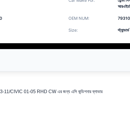
Car Make For:
হোন্ডা 
আরএইচডি
0
OEM NUM:
79310
Size:
স্ট্যান্ডার্ড
VIC 01-05 RHD CW এর জন্য এসি কন্ডিশনার ব্লাভার