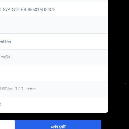
0-S7A-G12 HB-B5501M 00378
titive
 প্যাকিং
র্ন ইউনিয়ন, টি / টি, পেপ্যাল
0
এখন চ্যাট