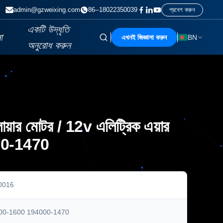
admin@gzweixing.com
86--18022350039
প্রবেশ করুন
একটি উদ্ধৃতি
া
এখনই জিজ্ঞাসা করুন
BN
অনুরোধ করুন
লোয়ার মোটর / 12v এলিট্রিক এয়ার
000-1470
0016
00-1600 194000-1470