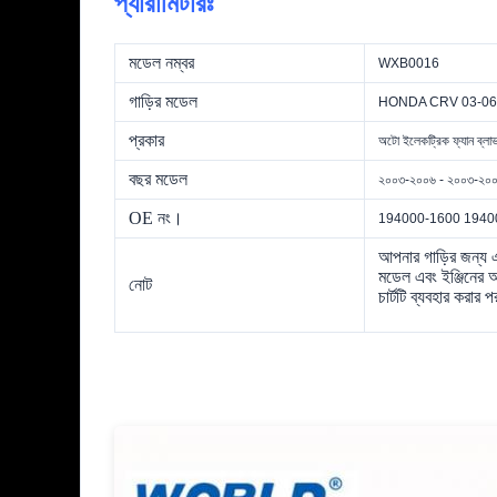
প্যারামিটারঃ
মডেল নম্বর
WXB0016
গাড়ির মডেল
HONDA CRV 03-06 /
প্রকার
অটো ইলেকট্রিক ফ্যান ব্লা
বছর মডেল
২০০৩-২০০৬ - ২০০৩-২০
OE নং।
194000-1600 1940
আপনার গাড়ির জন্য এ
মডেল এবং ইঞ্জিনের আ
নোট
চার্টটি ব্যবহার করার 