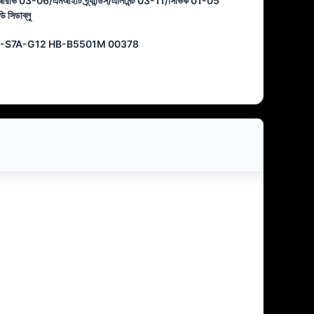
সিআরভি 03-06/এমআইটি গ্র্যান্ডিস/এলিমেন্ট 03-11/সিভিক 01-05
 সিডাব্লু
-S7A-G12 HB-B5501M 00378