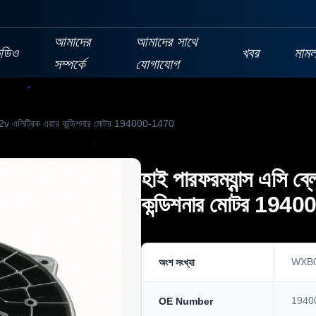
আমাদের
আমাদের সাথে
িডিও
খবর
মামল
সম্পর্কে
যোগাযোগ
 / 12v এলিট্রিক এয়ার কন্ডিশনার মোটর 194000-1470
হাই পারফরম্যান্স এসি ব্
কন্ডিশনার মোটর 194
WXB
অংশ সংখ্যা
1940
OE Number