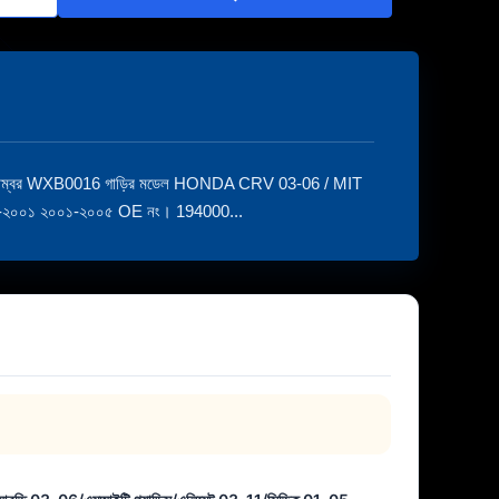
নম্বর WXB0016 গাড়ির মডেল HONDA CRV 03-06 / MIT
৩-২০০১ ২০০১-২০০৫ OE নং। 194000...