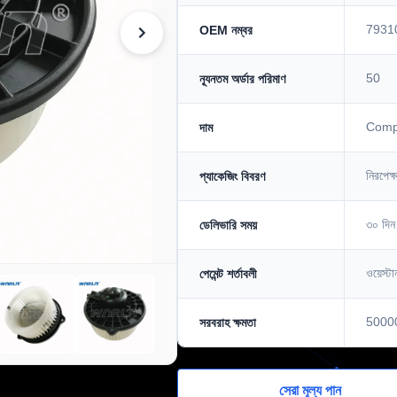
7931
OEM নম্বর
50
ন্যূনতম অর্ডার পরিমাণ
Compe
দাম
নিরপেক্ষ
প্যাকেজিং বিবরণ
৩০ দিন
ডেলিভারি সময়
ওয়েস্টা
পেমেন্ট শর্তাবলী
5000
সরবরাহ ক্ষমতা
সেরা মূল্য পান