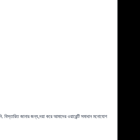
. বিস্তারিত জানার জন্য,দয়া করে আমাদের ওয়ারেন্টি সমাধান মনোযোগ