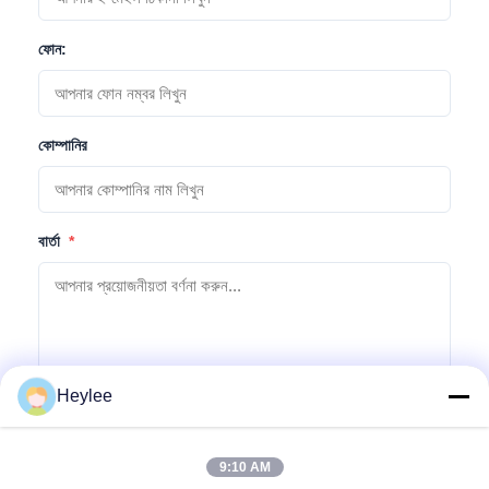
ফোন:
কোম্পানির
বার্তা
*
Heylee
অনুসন্ধান জমা দিন
9:10 AM