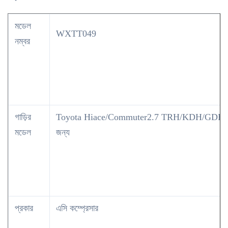
মডেল
WXTT049
নম্বর
গাড়ির
Toyota Hiace/Commuter2.7 TRH/KDH/GDH 
মডেল
জন্য
প্রকার
এসি কম্প্রেসার