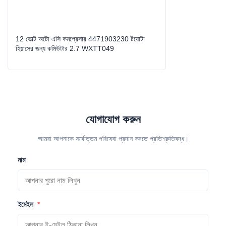
Year Model:
2005-2010
High Light:
পরিবর্তনশীল ডিসপ্লেসমেন্ট এসি সংকোচকারী
,
পরিবর্তনশীল এসি সংকোচকারী
12 ভোল্ট অটো এসি কমপ্রেসার 4471903230 টয়োটা
হিয়াসের জন্য কমিউটার 2.7 WXTT049
যোগাযোগ করুন
আমরা আপনাকে সর্বোত্তম পরিষেবা প্রদান করতে প্রতিশ্রুতিবদ্ধ।
নাম
ইমেইল
*