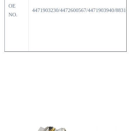
OE
4471903230/4472600567/4471903940/88310
NO.