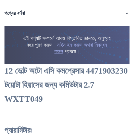
পণ্যের বর্ণনা
এই পণ্যটি সম্পর্কে আরও বিস্তারিত জানতে, অনুগ্রহ
করে পূরণ করুন
সাইন ইন করুন অথবা নিবন্ধন
করুন
প্রথমে।
12 ভোল্ট অটো এসি কমপ্রেসার 4471903230
টয়োটা হিয়াসের জন্য কমিউটার 2.7
WXTT049
প্যারামিটারঃ