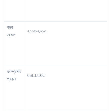
বছর
২০০৫-২০১০
মডেল
কম্প্রেসার
6SEU16C
প্রকার