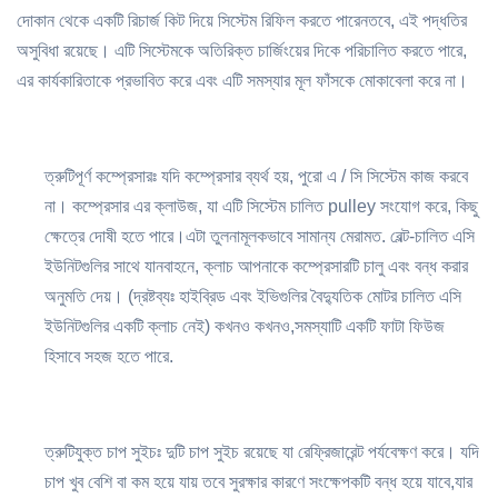
দোকান থেকে একটি রিচার্জ কিট দিয়ে সিস্টেম রিফিল করতে পারেনতবে, এই পদ্ধতির
অসুবিধা রয়েছে। এটি সিস্টেমকে অতিরিক্ত চার্জিংয়ের দিকে পরিচালিত করতে পারে,
এর কার্যকারিতাকে প্রভাবিত করে এবং এটি সমস্যার মূল ফাঁসকে মোকাবেলা করে না।
ত্রুটিপূর্ণ কম্প্রেসারঃ যদি কম্প্রেসার ব্যর্থ হয়, পুরো এ / সি সিস্টেম কাজ করবে
না। কম্প্রেসার এর ক্লাউজ, যা এটি সিস্টেম চালিত pulley সংযোগ করে, কিছু
ক্ষেত্রে দোষী হতে পারে।এটা তুলনামূলকভাবে সামান্য মেরামত. বেল্ট-চালিত এসি
ইউনিটগুলির সাথে যানবাহনে, ক্লাচ আপনাকে কম্প্রেসারটি চালু এবং বন্ধ করার
অনুমতি দেয়। (দ্রষ্টব্যঃ হাইব্রিড এবং ইভিগুলির বৈদ্যুতিক মোটর চালিত এসি
ইউনিটগুলির একটি ক্লাচ নেই) কখনও কখনও,সমস্যাটি একটি ফাটা ফিউজ
হিসাবে সহজ হতে পারে.
ত্রুটিযুক্ত চাপ সুইচঃ দুটি চাপ সুইচ রয়েছে যা রেফ্রিজারেন্ট পর্যবেক্ষণ করে। যদি
চাপ খুব বেশি বা কম হয়ে যায় তবে সুরক্ষার কারণে সংক্ষেপকটি বন্ধ হয়ে যাবে,যার