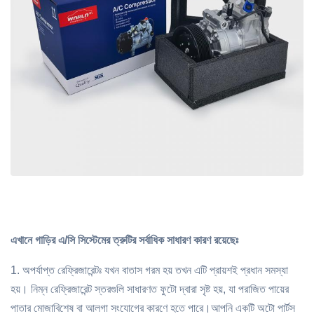
এখানে গাড়ির এ/সি সিস্টেমের ত্রুটির সর্বাধিক সাধারণ কারণ রয়েছেঃ
1. অপর্যাপ্ত রেফ্রিজারেন্টঃ যখন বাতাস গরম হয় তখন এটি প্রায়শই প্রধান সমস্যা
হয়। নিম্ন রেফ্রিজারেন্ট স্তরগুলি সাধারণত ফুটো দ্বারা সৃষ্ট হয়, যা পরাজিত পায়ের
পাতার মোজাবিশেষ বা আলগা সংযোগের কারণে হতে পারে।আপনি একটি অটো পার্টস