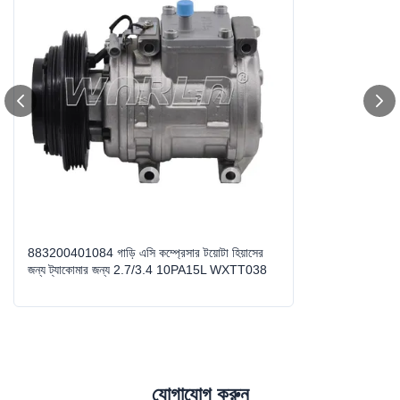
Car Make:
টয়োটা হিয়েসের জন্য ট্যাকোমার জন্য ২.৭/৩।4
Voltage:
১২ ভোল্ট
Size:
স্ট্যান্ডার্ড আকার
Compressor Type:
10PA15L
Grooves:
৪পিকে
High Light:
6 পি কে কার এসি সংক্ষেপক
,
ডাব্লুএক্সডিটি002 গাড়ি এসি সংক্ষেপক
,
ভি 80 গাড়ি এসি সংক্ষেপক
883200401084 গাড়ি এসি কম্প্রেসার টয়োটা হিয়াসের
জন্য ট্যাকোমার জন্য 2.7/3.4 10PA15L WXTT038
যোগাযোগ করুন