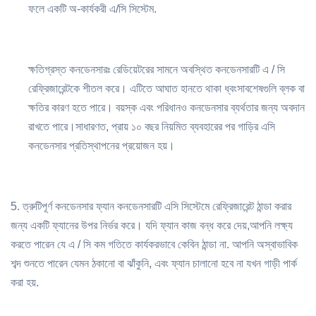
ফলে একটি অ-কার্যকরী এ/সি সিস্টেম.
ক্ষতিগ্রস্ত কনডেনসারঃ রেডিয়েটরের সামনে অবস্থিত কনডেনসারটি এ / সি
রেফ্রিজারেন্টকে শীতল করে। এটিতে আঘাত হানতে থাকা ধ্বংসাবশেষগুলি ব্লক বা
ক্ষতির কারণ হতে পারে। বয়স্ক এবং পরিধানও কনডেনসার ব্যর্থতার জন্য অবদান
রাখতে পারে।সাধারণত, প্রায় ১০ বছর নিয়মিত ব্যবহারের পর গাড়ির এসি
কনডেনসার প্রতিস্থাপনের প্রয়োজন হয়।
5. ত্রুটিপূর্ণ কনডেনসার ফ্যান কনডেনসারটি এসি সিস্টেমে রেফ্রিজারেন্ট ঠান্ডা করার
জন্য একটি ফ্যানের উপর নির্ভর করে। যদি ফ্যান কাজ বন্ধ করে দেয়,আপনি লক্ষ্য
করতে পারেন যে এ / সি কম গতিতে কার্যকরভাবে কেবিন ঠান্ডা না. আপনি অস্বাভাবিক
শব্দ শুনতে পারেন যেমন ঠকানো বা ঝাঁকুনি, এবং ফ্যান চালানো হবে না যখন গাড়ী পার্ক
করা হয়.