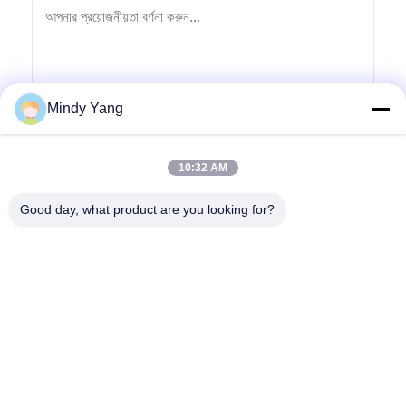
Mindy Yang
অনুসন্ধান জমা দিন
10:32 AM
Good day, what product are you looking for?
ঠিকানা: নং ১১২৮, সাউথ টাওয়ার, আনহুয়া হুই, নর্থ বায়ুন এভিনিউ, বায়ুন জেলা, গুয়াংজু,
গুয়াংডং
টেলিফোন:
86--18022350039
ইমেইল
admin@gzweixing.com