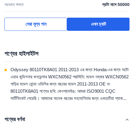
সরবরাহ ক্ষমতা
প্রতি মাসে 50000
সেরা মূল্য পান
এখন চ্যাট
পণ্যের হাইলাইটস
Odyssey 80110TK8A01 2011-2013 এর জন্য Honda-এর জন্য অটো
এয়ার কন্ডিশনার কনডেন্সার WXCN0562 পরামিতি: মডেল নম্বার WXCN0562
গাড়ির মডেল হোন্ডা ওডিসির জন্য বছরের মডেল 2011-2013 OE নং
80110TK8A01 পণ্যের ছবি: কেনগহুসউs: আমরা ISO9001 CQC
সার্টিফিকেট পেয়েছি। আমাদের অনেক বছরের সহযোগিতার জন্য একচেটিয়া প্যাক...
পণ্যের বর্ণনা