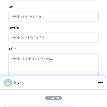
ফোন:
কোম্পানির
বার্তা
*
Heylee
অনুসন্ধান জমা দিন
1:24 PM