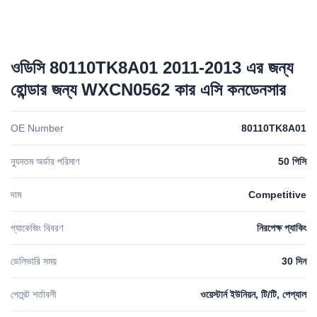
ওডিসি 80110TK8A01 2011-2013 এর জন্য
হোন্ডার জন্য WXCN0562 কার এসি কনডেনসার
OE Number
80110TK8A01
ন্যূনতম অর্ডার পরিমাণ
50 পিসি
দাম
Competitive
প্যাকেজিং বিবরণ
নিরপেক্ষ প্যাকিং
ডেলিভারি সময়
30 দিন
পেমেন্ট শর্তাবলী
ওয়েস্টার্ন ইউনিয়ন, টি/টি, পেপ্যাল